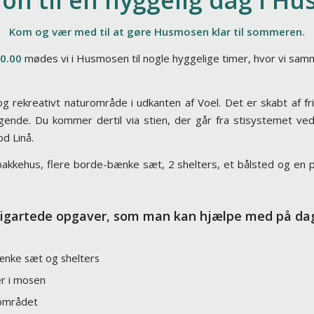
tion til en hyggelig dag i H
Kom og vær med til at gøre Husmosen klar til sommeren.
10.00
mødes vi i Husmosen til nogle hyggelige timer, hvor vi samm
g rekreativt naturområde i udkanten af Voel. Det er skabt af frivi
nde. Du kommer dertil via stien, der går fra stisystemet ved 
d Linå.
akkehus, flere borde-bænke sæt, 2 shelters, et bålsted og en p
lligartede opgaver, som man kan hjælpe med på da
ænke sæt og shelters
er i mosen
 området