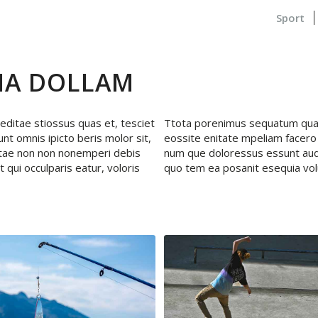
Sport
UIA DOLLAM
 peditae stiossus quas et, tesciet
Ttota porenimus sequatum quae
t omnis ipicto beris molor sit,
eossite enitate mpeliam facero 
ptae non non nonemperi debis
num que doloressus essunt aud
 qui occulparis eatur, voloris
quo tem ea posanit esequia volu