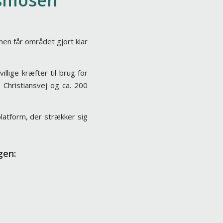
usmosen
en får området gjort klar
llige kræfter til brug for
Christiansvej og ca. 200
latform, der strækker sig
gen: