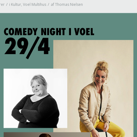
/
/
rer
i
Kultur
,
Voel Multihus
af
Thomas Nielsen