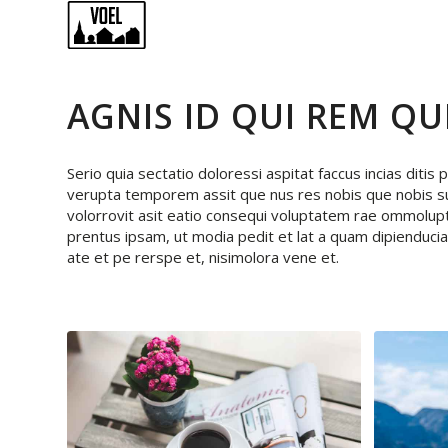
AGNIS ID QUI REM Q
Serio quia sectatio doloressi aspitat faccus incias ditis
verupta temporem assit que nus res nobis que nobis sun
volorrovit asit eatio consequi voluptatem rae ommolu
prentus ipsam, ut modia pedit et lat a quam dipienduciat
ate et pe rerspe et, nisimolora vene et.