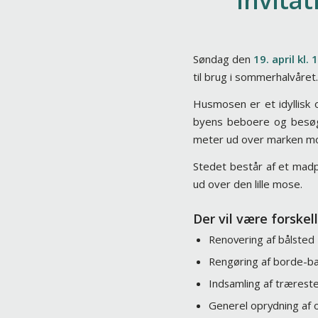
Invita
Søndag den
19. april kl. 
til brug i sommerhalvåret.
Husmosen er et idyllisk o
byens beboere og besøge
meter ud over marken mo
Stedet består af et madp
ud over den lille mose.
Der vil være forske
Renovering af bålsted
Rengøring af borde-b
Indsamling af trærest
Generel oprydning af