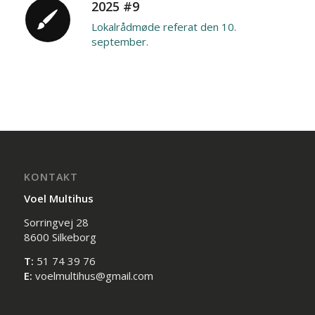
2025 #9
Lokalrådmøde referat den 10.
september.
KONTAKT
Voel Multihus
Sorringvej 28
8600 Silkeborg
T:
51 74 39 76
E:
voelmultihus@gmail.com