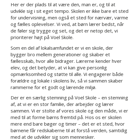
Her er der plads til at være den, man er, og til at
udvikle sig i sit eget tempo. Skolen er ikke bare et sted
for undervisning, men også et sted for nærvær, varme
og fælles oplevelser. Vi ved, at børn lærer bedst, når
de føler sig trygge og set, og det er netop det, vi
prioriterer højt på Voel Skole.
Som en del af lokalsamfundet er vi en skole, der
bygger bro mellem generationer og skaber et
fællesskab, hvor alle bidrager. Lærerne kender hver
elev, og det betyder, at vi kan give personlig
opmærksomhed og støtte til alle. Vi engagerer både
forældre og lokale i skolens liv, så vi sammen skaber
rammerne for et godt og lærende miljø.
Der er en særlig stemning på Voel Skole – en stemning
af, at vi er en stor familie, der arbejder og lærer
sammen. Vi er stolte af vores skole og den måde, vi er
med til at forme børns fremtid på. Hos os er skolen
mere end bare bøger og timer – det er et sted, hvor
børnene får redskaberne til at forstå verden, samtidig
med at de udvikler sig som mennesker.