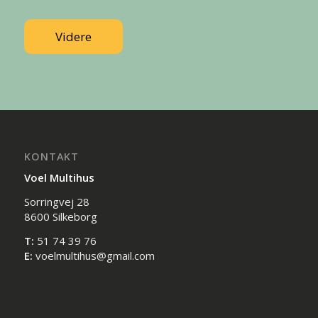
Videre
KONTAKT
Voel Multihus
Sorringvej 28
8600 Silkeborg
T:
51 74 39 76
E:
voelmultihus@gmail.com