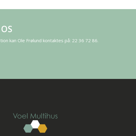
 OS
ion kan Ole Frølund kontaktes på: 22 36 72 86.