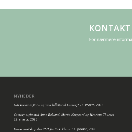
KONTAKT
For nærmere informat
NYHEDER
Gør Husmose flot – og vind billetter til Comedy!
23. marts, 2026
Comedy night med Anne Bakland, Martin Nørgaard og Henriette Thuesen
22. marts, 2026
Danse workshop den 25/1 for 0.-4. klasse.
11. januar, 2026