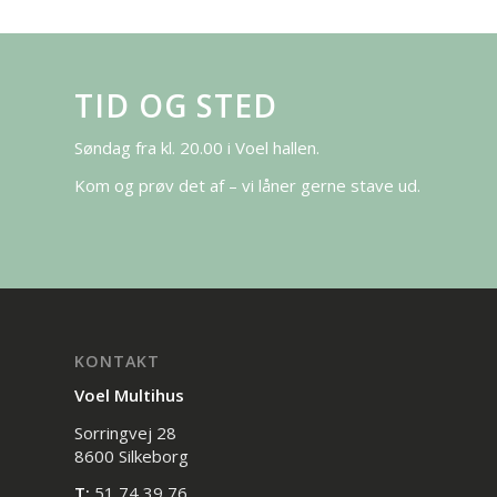
TID OG STED
Søndag fra kl. 20.00 i Voel hallen.
Kom og prøv det af – vi låner gerne stave ud.
KONTAKT
Voel Multihus
Sorringvej 28
8600 Silkeborg
T:
51 74 39 76