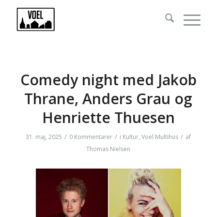
Comedy night med Jakob
Thrane, Anders Grau og
Henriette Thuesen
/
/
/
31. maj, 2025
0 Kommentarer
i
Kultur
,
Voel Multihus
af
Thomas Nielsen