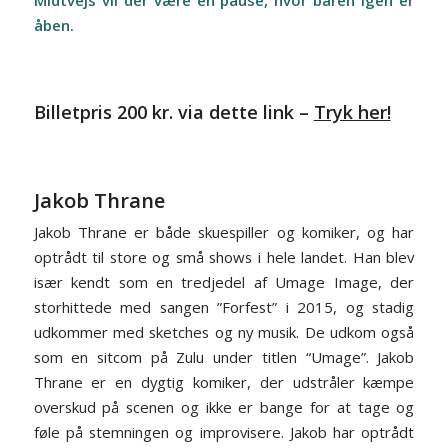
Midtvejs vil der være en pause, hvor baren igen er
åben.
Billetpris 200 kr. via
dette link –
Tryk her!
Jakob Thrane
Jakob Thrane er både skuespiller og komiker, og har
optrådt til store og små shows i hele landet. Han blev
især kendt som en tredjedel af Umage Image, der
storhittede med sangen ”Forfest” i 2015, og stadig
udkommer med sketches og ny musik. De udkom også
som en sitcom på Zulu under titlen “Umage”. Jakob
Thrane er en dygtig komiker, der udstråler kæmpe
overskud på scenen og ikke er bange for at tage og
føle på stemningen og improvisere. Jakob har optrådt