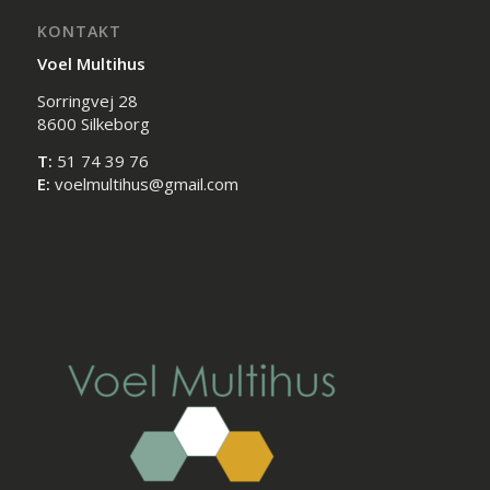
KONTAKT
Voel Multihus
Sorringvej 28
8600 Silkeborg
T:
51 74 39 76
E:
voelmultihus@gmail.com