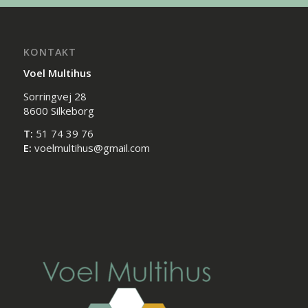
KONTAKT
Voel Multihus
Sorringvej 28
8600 Silkeborg
T:
51 74 39 76
E:
voelmultihus@gmail.com