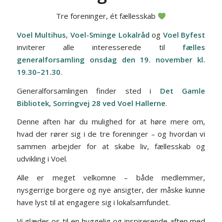
Tre foreninger, ét fællesskab
Voel Multihus
,
Voel-Sminge Lokalråd
og
Voel Byfest
inviterer alle interesserede til
fælles
generalforsamling onsdag den 19. november kl.
19.30–21.30
.
Generalforsamlingen finder sted i
Det Gamle
Bibliotek, Sorringvej 28 ved Voel Hallerne
.
Denne aften har du mulighed for at høre mere om,
hvad der rører sig i de tre foreninger – og hvordan vi
sammen arbejder for at skabe liv, fællesskab og
udvikling i Voel.
Alle er meget velkomne – både medlemmer,
nysgerrige borgere og nye ansigter, der måske kunne
have lyst til at engagere sig i lokalsamfundet.
Vi glæder os til en hyggelig og inspirerende aften med