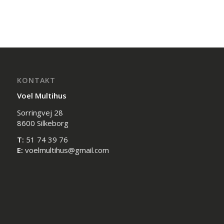
KONTAKT
Voel Multihus
Sorringvej 28
8600 Silkeborg
T:
51 74 39 76
E:
voelmultihus@gmail.com