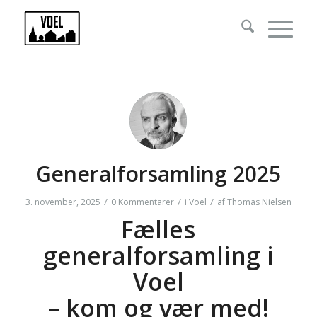
Generalforsamling 2025
/
/
/
3. november, 2025
0 Kommentarer
i
Voel
af
Thomas Nielsen
Fælles
generalforsamling i
Voel
– kom og vær med!